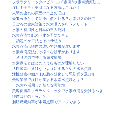
ソララクリニックのビタミンC点滴&水素点滴療法に
を
注目！手早く美肌になる方法はこれだ！
還
人間の疲れの原因の本当の理由
元
先進医療として治療に使われる？水素ガスの研究
で
日ごろの健康対策で水素吸入を行うメリット
き
水素の有用性と日本の三大死因
る
水素点滴で肌の老化を予防できる
話題のケア法とその仕組み
水素点滴は頻度の違いで効果が違います
水素点滴療法には様々な効果があります
巡りの力で整える頭皮環境
水素療法とはどのようなものか理解したい
活性酸素に負けないようにするための水素点滴
活性酸素の働き｜細胞を酸化して悪影響を及ぼす
美容業界で注目が集まる水素水点滴とは？
水素を活用した新たな可能性
美容皮膚科ソララクリニックで水素点滴を受けるべき
頻度はどのくらい？
脂肪燃焼効率が水素点滴でアップできる