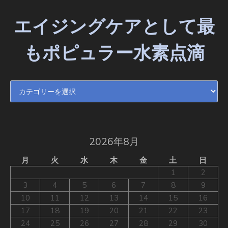
エイジングケアとして最
もポピュラー水素点滴
エイジングケアとして最もポピュラー水素点滴
2026年8月
月
火
水
木
金
土
日
1
2
3
4
5
6
7
8
9
10
11
12
13
14
15
16
17
18
19
20
21
22
23
24
25
26
27
28
29
30