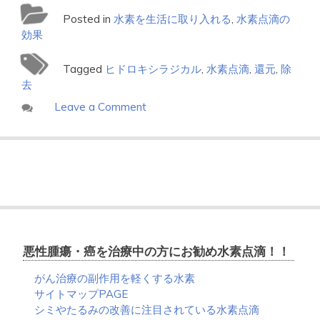
Posted in
水素を生活に取り入れる
,
水素点滴の
効果
Tagged
ヒドロキシラジカル
,
水素点滴
,
還元
,
除
去
on
Leave a Comment
水
素
点
滴
で
ヒ
ド
ロ
キ
悪性腫瘍・癌を治療中の方にお勧め水素点滴！！
シ
ラ
がん治療の副作用を軽くする水素
ジ
サイトマップPAGE
カ
シミやたるみの改善に注目されている水素点滴
ル