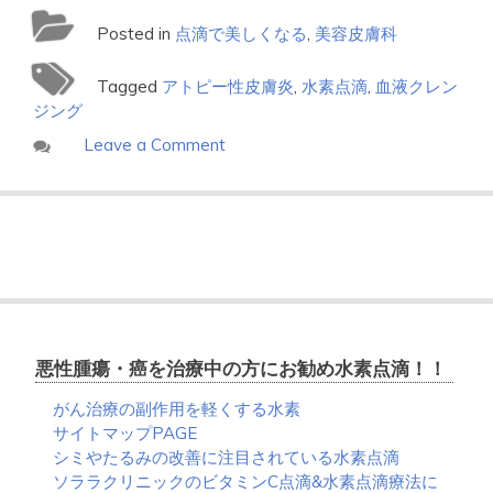
Posted in
点滴で美しくなる
,
美容皮膚科
Tagged
アトピー性皮膚炎
,
水素点滴
,
血液クレン
ジング
on
Leave a Comment
水
素
点
滴
と
血
液
ク
レ
悪性腫瘍・癌を治療中の方にお勧め水素点滴！！
ン
ジ
がん治療の副作用を軽くする水素
ン
サイトマップPAGE
グ
シミやたるみの改善に注目されている水素点滴
ソララクリニックのビタミンC点滴&水素点滴療法に