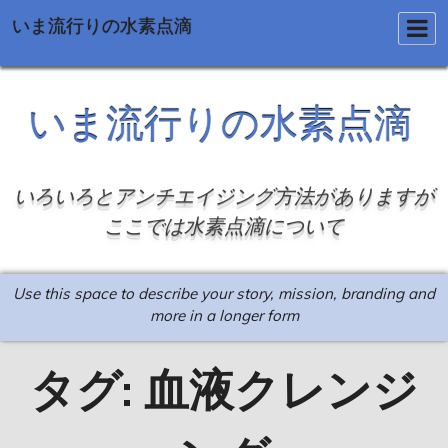
いま流行りの水素点滴
Skip
to
いま流行りの水素点滴
content
いろいろとアンチエイジング方法がありますが
ここでは水素点滴について
Use this space to describe your story, mission, branding and
more in a longer form
タグ:
血液クレンジ