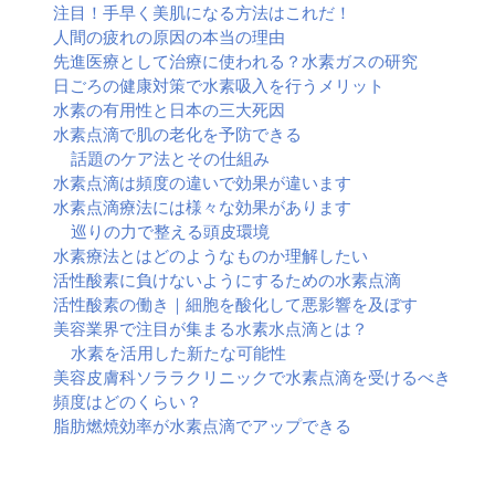
注目！手早く美肌になる方法はこれだ！
人間の疲れの原因の本当の理由
先進医療として治療に使われる？水素ガスの研究
日ごろの健康対策で水素吸入を行うメリット
水素の有用性と日本の三大死因
水素点滴で肌の老化を予防できる
話題のケア法とその仕組み
水素点滴は頻度の違いで効果が違います
水素点滴療法には様々な効果があります
巡りの力で整える頭皮環境
水素療法とはどのようなものか理解したい
活性酸素に負けないようにするための水素点滴
活性酸素の働き｜細胞を酸化して悪影響を及ぼす
美容業界で注目が集まる水素水点滴とは？
水素を活用した新たな可能性
美容皮膚科ソララクリニックで水素点滴を受けるべき
頻度はどのくらい？
脂肪燃焼効率が水素点滴でアップできる