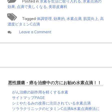
Posted in
水素を生活に取り入れる
,
水素点滴の
効果
,
点滴で美しくなる
,
美容皮膚科
Tagged
体調管理
,
効果的
,
水素点滴
,
肌質向上
,
高
濃度ビタミンC点滴
on
Leave a Comment
水
素
点
滴
は
体
調
管
理
悪性腫瘍・癌を治療中の方にお勧め水素点滴！！
に
効
がん治療の副作用を軽くする水素
果
サイトマップPAGE
的
シミやたるみの改善に注目されている水素点滴
ソララクリニックのビタミンC点滴&水素点滴療法に