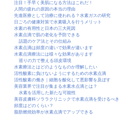
注目！手早く美肌になる方法はこれだ！
人間の疲れの原因の本当の理由
先進医療として治療に使われる？水素ガスの研究
日ごろの健康対策で水素吸入を行うメリット
水素の有用性と日本の三大死因
水素点滴で肌の老化を予防できる
話題のケア法とその仕組み
水素点滴は頻度の違いで効果が違います
水素点滴療法には様々な効果があります
巡りの力で整える頭皮環境
水素療法とはどのようなものか理解したい
活性酸素に負けないようにするための水素点滴
活性酸素の働き｜細胞を酸化して悪影響を及ぼす
美容業界で注目が集まる水素水点滴とは？
水素を活用した新たな可能性
美容皮膚科ソララクリニックで水素点滴を受けるべき
頻度はどのくらい？
脂肪燃焼効率が水素点滴でアップできる