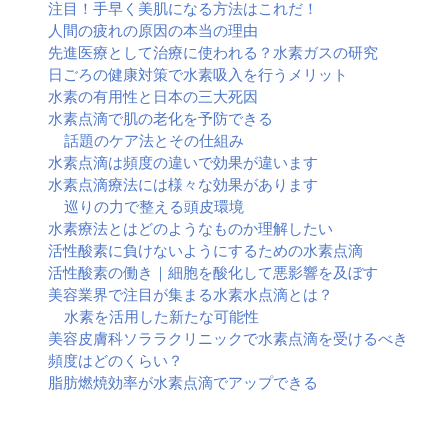
注目！手早く美肌になる方法はこれだ！
人間の疲れの原因の本当の理由
先進医療として治療に使われる？水素ガスの研究
日ごろの健康対策で水素吸入を行うメリット
水素の有用性と日本の三大死因
水素点滴で肌の老化を予防できる
話題のケア法とその仕組み
水素点滴は頻度の違いで効果が違います
水素点滴療法には様々な効果があります
巡りの力で整える頭皮環境
水素療法とはどのようなものか理解したい
活性酸素に負けないようにするための水素点滴
活性酸素の働き｜細胞を酸化して悪影響を及ぼす
美容業界で注目が集まる水素水点滴とは？
水素を活用した新たな可能性
美容皮膚科ソララクリニックで水素点滴を受けるべき
頻度はどのくらい？
脂肪燃焼効率が水素点滴でアップできる