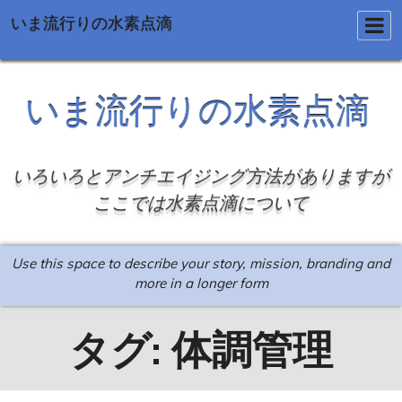
いま流行りの水素点滴
Skip
to
いま流行りの水素点滴
content
いろいろとアンチエイジング方法がありますが
ここでは水素点滴について
Use this space to describe your story, mission, branding and
more in a longer form
タグ:
体調管理