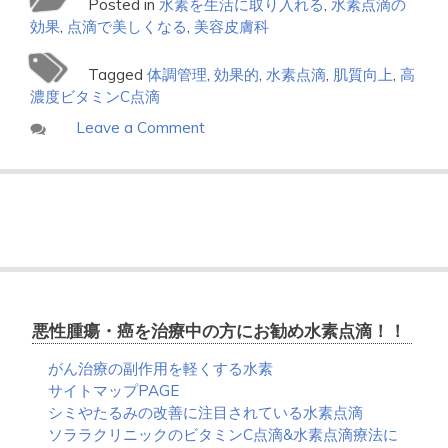
Posted in
水素を生活に取り入れる
,
水素点滴の
効果
,
点滴で美しくなる
,
美容皮膚科
Tagged
体調管理
,
効果的
,
水素点滴
,
肌質向上
,
高
濃度ビタミンC点滴
on
Leave a Comment
水
素
点
滴
は
体
調
管
理
悪性腫瘍・癌を治療中の方にお勧め水素点滴！！
に
効
がん治療の副作用を軽くする水素
果
サイトマップPAGE
的
シミやたるみの改善に注目されている水素点滴
ソララクリニックのビタミンC点滴&水素点滴療法に