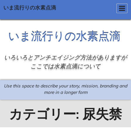
いま流行りの水素点滴
Skip
to
いま流行りの水素点滴
content
いろいろとアンチエイジング方法がありますが
ここでは水素点滴について
Use this space to describe your story, mission, branding and
more in a longer form
カテゴリー:
尿失禁