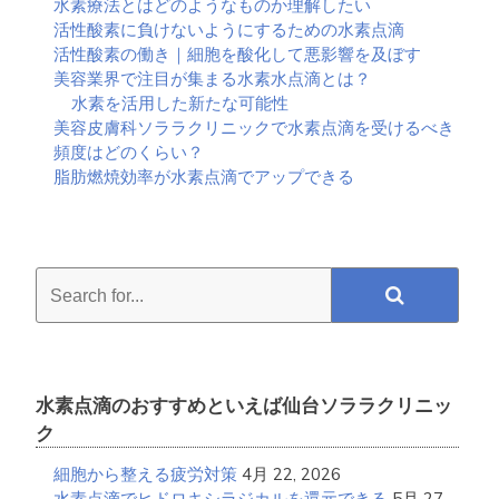
水素療法とはどのようなものか理解したい
類
活性酸素に負けないようにするための水素点滴
に
活性酸素の働き｜細胞を酸化して悪影響を及ぼす
つ
美容業界で注目が集まる水素水点滴とは？
い
水素を活用した新たな可能性
て
美容皮膚科ソララクリニックで水素点滴を受けるべき
知
頻度はどのくらい？
ろ
脂肪燃焼効率が水素点滴でアップできる
う
Search
for...
水素点滴のおすすめといえば仙台ソララクリニッ
ク
細胞から整える疲労対策
4月 22, 2026
水素点滴でヒドロキシラジカルを還元できる
5月 27,