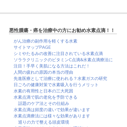
水
素
点
滴
と
悪性腫瘍・癌を治療中の方にお勧め水素点滴！！
共
に
がん治療の副作用を軽くする水素
学
サイトマップPAGE
会
シミやたるみの改善に注目されている水素点滴
が
ソララクリニックのビタミンC点滴&水素点滴療法に
分
注目！手早く美肌になる方法はこれだ！
類
人間の疲れの原因の本当の理由
し
先進医療として治療に使われる？水素ガスの研究
て
日ごろの健康対策で水素吸入を行うメリット
い
水素の有用性と日本の三大死因
る
水素点滴で肌の老化を予防できる
尿
話題のケア法とその仕組み
失
水素点滴は頻度の違いで効果が違います
禁
水素点滴療法には様々な効果があります
の
巡りの力で整える頭皮環境
種