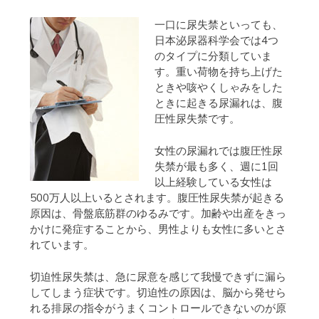
一口に尿失禁といっても、
日本泌尿器科学会では4つ
のタイプに分類していま
す。重い荷物を持ち上げた
ときや咳やくしゃみをした
ときに起きる尿漏れは、腹
圧性尿失禁です。
女性の尿漏れでは腹圧性尿
失禁が最も多く、週に1回
以上経験している女性は
500万人以上いるとされます。腹圧性尿失禁が起きる
原因は、骨盤底筋群のゆるみです。加齢や出産をきっ
かけに発症することから、男性よりも女性に多いとさ
れています。
切迫性尿失禁は、急に尿意を感じて我慢できずに漏ら
してしまう症状です。切迫性の原因は、脳から発せら
れる排尿の指令がうまくコントロールできないのが原