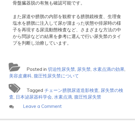
骨盤臓器脱の有無も確認可能です。
また尿道や膀胱の内部を観察する膀胱鏡検査、生理食
塩水を膀胱に注入して尿が溜まった状態や排尿時の様
子を再現する尿流動態検査など、さまざまな方法の中
から問診などの結果を参考に選んで行い尿失禁のタイ
プを判断し治療しています。
Posted in
切迫性尿失禁
,
尿失禁
,
水素点滴の効果
,
美容皮膚科
,
腹圧性尿失禁について
Tagged
チェーン膀胱尿道造影検査
,
尿失禁の検
査
,
日本泌尿器科学会
,
水素点滴
,
腹圧性尿失禁
on
Leave a Comment
若
返
り
の