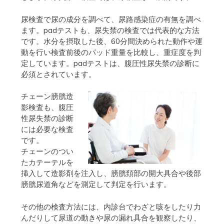
尿検査で尿の成分を調べて、尿路感染症の有無を調べ
ます。padテストも、尿失禁の検査では代表的な方法
です。水分を摂取した後、60分間決められた動作や運
動を行い検査前後のパッド重量を比較し、重症度を判
定しています。padテストは、腹圧性尿失禁の診断に
必須とされています。
チェーン膀胱造
影検査も、腹圧
性尿失禁の診断
には必要な検査
です。
チェーンのつい
たカテーテルを
挿入して造影剤を注入し、膀胱頚部の開大具合や後部
膀胱尿道角などを測定して判定を行います。
その他の検査方法には、内診台でわざと咳をしたり力
んだりして尿道の動きや尿の漏れ具合を観察したり、