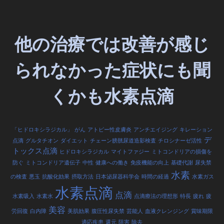
他の治療では改善が感じ
られなかった症状にも聞
くかも水素点滴
「ヒドロキシラジカル」
がん
アトピー性皮膚炎
アンチエイジング
キレーション
デ
点滴
グルタチオン
ダイエット
チェーン膀胱尿道造影検査
チロシナーゼ活性
トックス点滴
ヒドロキシラジカル
マイトファジー
ミトコンドリアの損傷を
防ぐ
ミトコンドリア遺伝子
中性
健康への働き
免疫機能の向上
基礎代謝
尿失禁
水素
の検査
悪玉
抗酸化効果
摂取方法
日本泌尿器科学会
時間の経過
水素ガス
水素点滴
点滴
水素吸入
水素水
点滴療法の理想形
特長
疲れ
疲
美容
労回復
白内障
美肌効果
腹圧性尿失禁
芸能人
血液クレンジング
賞味期限
適応疾患
還元
阻害
除去