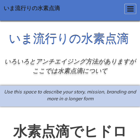
いま流行りの水素点滴
Skip
to
いま流行りの水素点滴
content
いろいろとアンチエイジング方法がありますが
ここでは水素点滴について
Use this space to describe your story, mission, branding and
more in a longer form
水素点滴でヒドロ