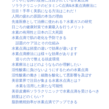
シミやたるみの改善に注目されている水素点滴
ソララクリニックのビタミンC点滴&水素点滴療法に
注目！手早く美肌になる方法はこれだ！
人間の疲れの原因の本当の理由
先進医療として治療に使われる？水素ガスの研究
日ごろの健康対策で水素吸入を行うメリット
水素の有用性と日本の三大死因
水素点滴で肌の老化を予防できる
話題のケア法とその仕組み
水素点滴は頻度の違いで効果が違います
水素点滴療法には様々な効果があります
巡りの力で整える頭皮環境
水素療法とはどのようなものか理解したい
活性酸素に負けないようにするための水素点滴
活性酸素の働き｜細胞を酸化して悪影響を及ぼす
美容業界で注目が集まる水素水点滴とは？
水素を活用した新たな可能性
美容皮膚科ソララクリニックで水素点滴を受けるべき
頻度はどのくらい？
脂肪燃焼効率が水素点滴でアップできる