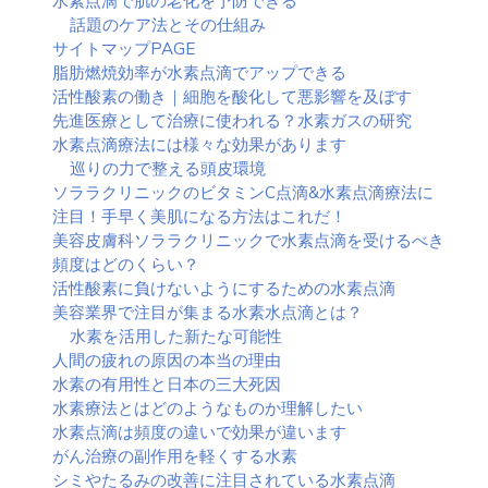
水素点滴で肌の老化を予防できる
話題のケア法とその仕組み
サイトマップPAGE
脂肪燃焼効率が水素点滴でアップできる
活性酸素の働き｜細胞を酸化して悪影響を及ぼす
先進医療として治療に使われる？水素ガスの研究
水素点滴療法には様々な効果があります
巡りの力で整える頭皮環境
ソララクリニックのビタミンC点滴&水素点滴療法に
注目！手早く美肌になる方法はこれだ！
美容皮膚科ソララクリニックで水素点滴を受けるべき
頻度はどのくらい？
活性酸素に負けないようにするための水素点滴
美容業界で注目が集まる水素水点滴とは？
水素を活用した新たな可能性
人間の疲れの原因の本当の理由
水素の有用性と日本の三大死因
水素療法とはどのようなものか理解したい
水素点滴は頻度の違いで効果が違います
がん治療の副作用を軽くする水素
シミやたるみの改善に注目されている水素点滴