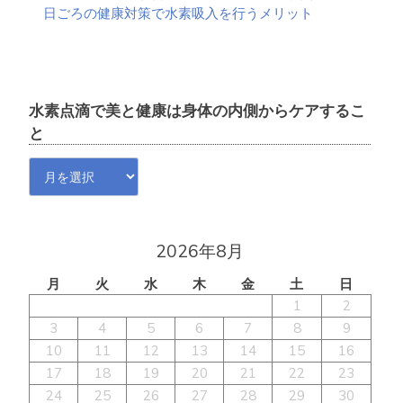
日ごろの健康対策で水素吸入を行うメリット
水素点滴で美と健康は身体の内側からケアするこ
と
水
素
点
滴
で
2026年8月
美
月
火
水
木
金
土
日
と
健
1
2
康
3
4
5
6
7
8
9
は
10
11
12
13
14
15
16
身
17
18
19
20
21
22
23
体
24
25
26
27
28
29
30