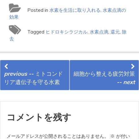
Posted in
水素を生活に取り入れる
,
水素点滴の
効果
Tagged
ヒドロキシラジカル
,
水素点滴
,
還元
,
除
去
Continue
previous --
ミトコンド
細胞から整える疲労対策
Reading
リア遺伝子を守る水素
-- next
コメントを残す
メールアドレスが公開されることはありません。
※
が付い