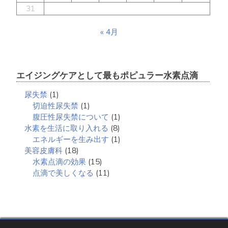
の
31
内
側
« 4月
か
ら
ケ
ア
エイジングケアとして最もポピュラー水素点滴
す
る
尿失禁
(1)
こ
切迫性尿失禁
(1)
と
腹圧性尿失禁について
(1)
水素を生活に取り入れる
(8)
エネルギーを生み出す
(1)
美容皮膚科
(18)
水素点滴の効果
(15)
点滴で美しくなる
(11)