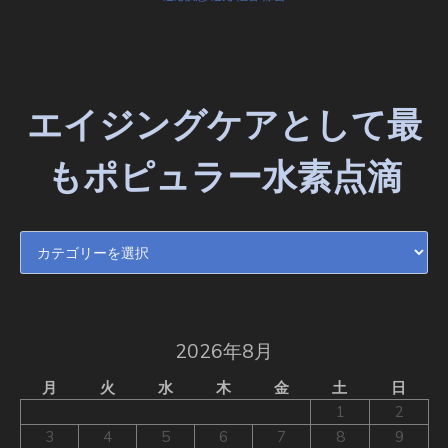
エイジングケアとして最
もポピュラー水素点滴
エイジングケアとして最もポピュラー水素点滴
2026年8月
月
火
水
木
金
土
日
1
2
3
4
5
6
7
8
9